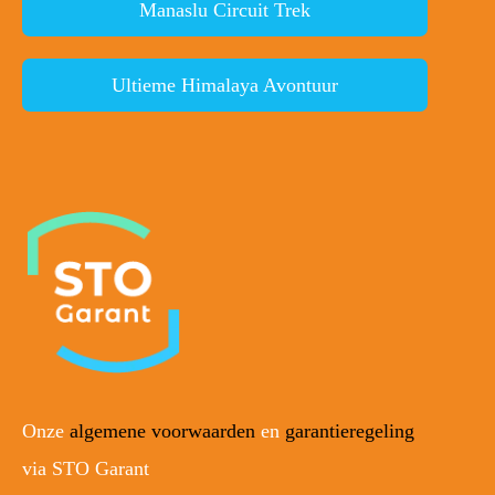
Manaslu Circuit Trek
Ultieme Himalaya Avontuur
Onze
algemene voorwaarden
en
garantieregeling
via STO Garant