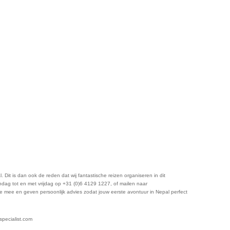
Dit is dan ook de reden dat wij fantastische reizen organiseren in dit
dag tot en met vrijdag op +31 (0)6 4129 1227, of mailen naar
t je mee en geven persoonlijk advies zodat jouw eerste avontuur in Nepal perfect