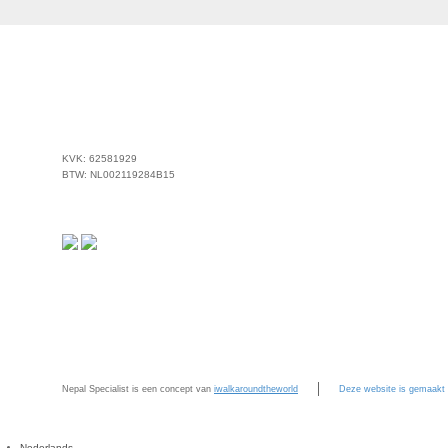
KVK: 62581929
BTW: NL002119284B15
Nepal Specialist is een concept van
iwalkaroundtheworld
Deze website is gemaakt
Nederlands