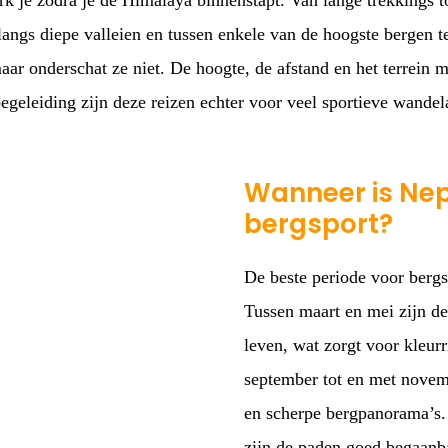
rk je zodra je de Himalaya binnenstapt. Van lange trekkings 
langs diepe valleien en tussen enkele van de hoogste bergen 
aar onderschat ze niet. De hoogte, de afstand en het terrein m
egeleiding zijn deze reizen echter voor veel sportieve wandel
Wanneer is Nep
bergsport?
De beste periode voor bergsp
Tussen maart en mei zijn d
leven, wat zorgt voor kleur
september tot en met novemb
en scherpe bergpanorama’s. 
zijn de paden goed begaanba