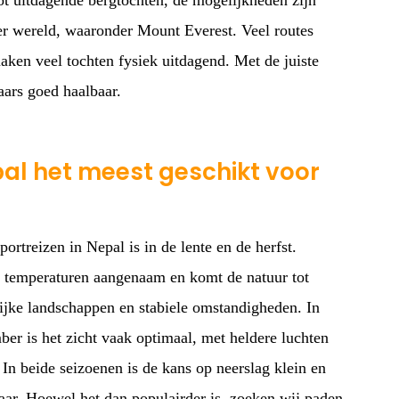
tot uitdagende bergtochten, de mogelijkheden zijn
ter wereld, waaronder Mount Everest. Veel routes
aken veel tochten fysiek uitdagend. Met de juiste
aars goed haalbaar.
al het meest geschikt voor
ortreizen in Nepal is in de lente en de herfst.
e temperaturen aangenaam en komt de natuur tot
rijke landschappen en stabiele omstandigheden. In
er is het zicht vaak optimaal, met heldere luchten
In beide seizoenen is de kans op neerslag klein en
ar. Hoewel het dan populairder is, zoeken wij paden