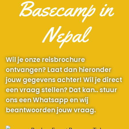
Basecamp in
Nepal
Wil je onze reisbrochure
ontvangen? Laat dan hieronder
jouw gegevens achter! Wil je direct
een vraag stellen? Dat kan.. stuur
ons een Whatsapp en wij
beantwoorden jouw vraag.