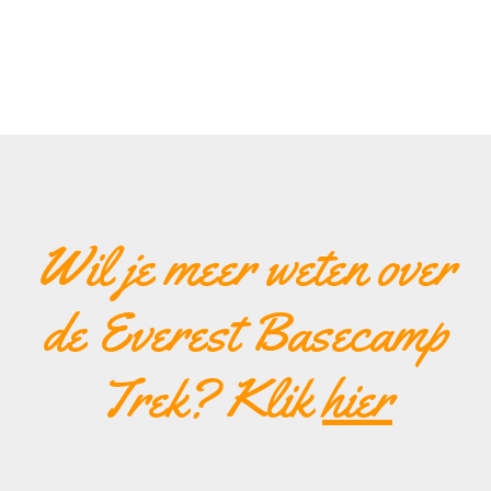
Wil je meer weten over
de Everest Basecamp
Trek? Klik
hier