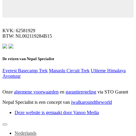
KVK: 62581929
BTW: NL002119284B15
De reizen van Nepal Specialist
Everest Basecamp Trek
Manaslu Circuit Trek
Ultieme Himalaya
Avontuur
Onze
algemene voorwaarden
en
garantieregeling
via STO Garant
Nepal Specialist is een concept van
iwalkaroundtheworld
Deze website is gemaakt door Vanoo Media
Nederlands