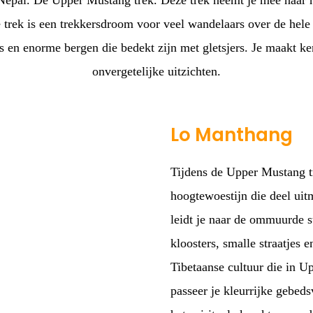
Nepal. De Upper Mustang trek. Deze trek neemt je mee naar h
trek is een trekkersdroom voor veel wandelaars over de hele 
 en enorme bergen die bedekt zijn met gletsjers. Je maakt ke
onvergetelijke uitzichten.
Lo Manthang
Tijdens de Upper Mustang tr
hoogtewoestijn die deel uit
leidt je naar de ommuurde 
kloosters, smalle straatjes e
Tibetaanse cultuur die in 
passeer je kleurrijke gebed