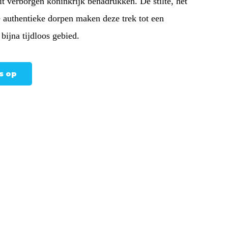
dit verborgen koninkrijk benadrukken. De stilte, het
e authentieke dorpen maken deze trek tot een
 bijna tijdloos gebied.
s op