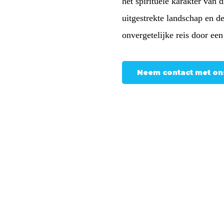
het spirituele karakter van 
uitgestrekte landschap en d
onvergetelijke reis door een
Neem contact met on