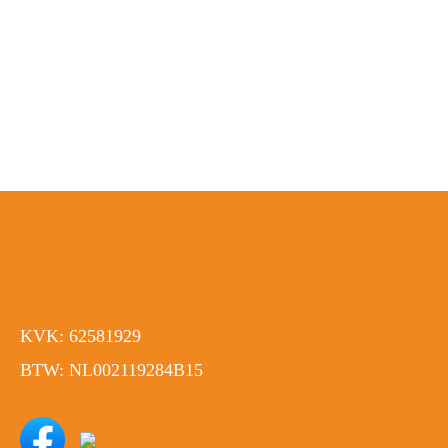
KVK: 62581929
BTW: NL002119284B15