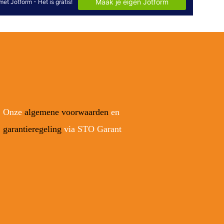
Onze
algemene voorwaarden
en
garantieregeling
via STO Garant