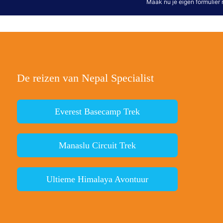
De reizen van Nepal Specialist
Everest Basecamp Trek
Manaslu Circuit Trek
Ultieme Himalaya Avontuur