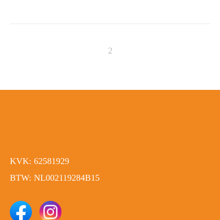
KVK: 62581929
BTW: NL002119284B15